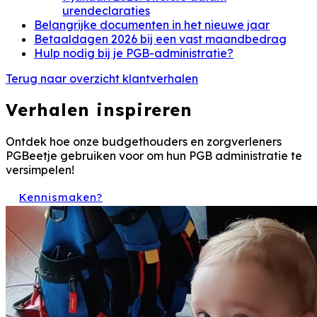
urendeclaraties
Belangrijke documenten in het nieuwe jaar
Betaaldagen 2026 bij een vast maandbedrag
Hulp nodig bij je PGB-administratie?
Terug naar overzicht klantverhalen
Verhalen inspireren
Ontdek hoe onze budgethouders en zorgverleners
PGBeetje gebruiken voor om hun PGB administratie te
versimpelen!
Kennismaken?